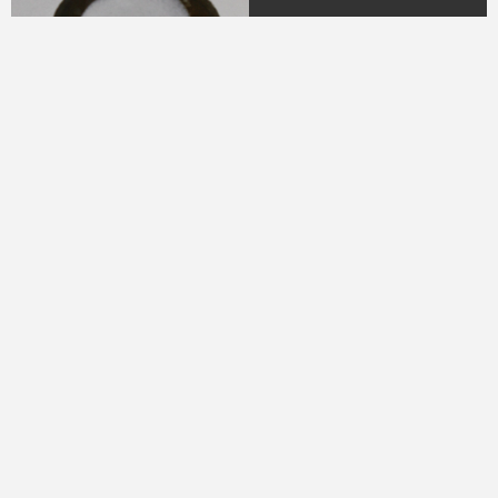
04.
DR. H.M.N.M Hasyim
Ning
(Periode 1979 - 1982)
05.
DR. H Sukamdani
Sahid Gito Sardjono
(Periode 1982-1985 &
1985-1988)